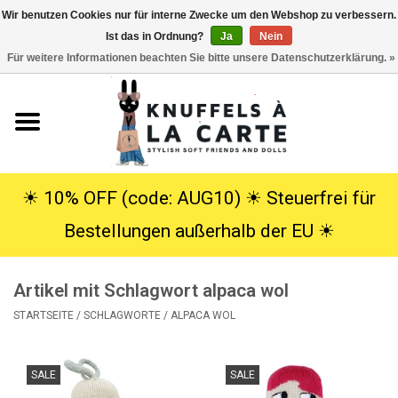
Wir benutzen Cookies nur für interne Zwecke um den Webshop zu verbessern.
Ist das in Ordnung?
Ja
Nein
EUR
/
USD
0 Artikel - €0,00
Für weitere Informationen beachten Sie bitte unsere Datenschutzerklärung. »
Startseite
Neu
Kuscheltiere
☀︎ 10% OFF (code: AUG10) ☀︎ Steuerfrei für
Bestellungen außerhalb der EU ☀︎
Poppen
Artikel mit Schlagwort alpaca wol
SALE
STARTSEITE
/
SCHLAGWORTE
/
ALPACA WOL
Geschenke
SALE
SALE
Info