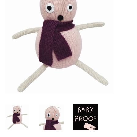
Lookbooks
Marken