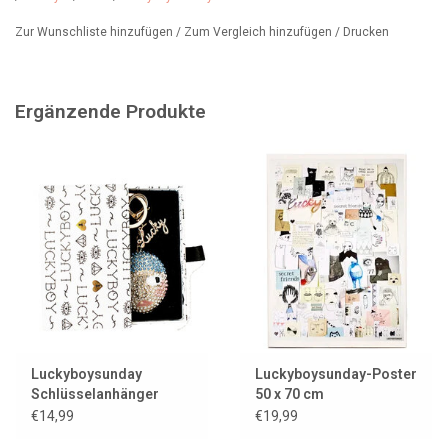
Die Luckyboysunday-Puppe ist in
Zur Wunschliste hinzufügen
/
Zum Vergleich hinzufügen
/
Drucken
verschiedenen Farben erhältlich.
Ergänzende Produkte
Luckyboysunday
Luckyboysunday-Poster
Schlüsselanhänger
50 x 70 cm
Glücksbringer
€14,99
€19,99