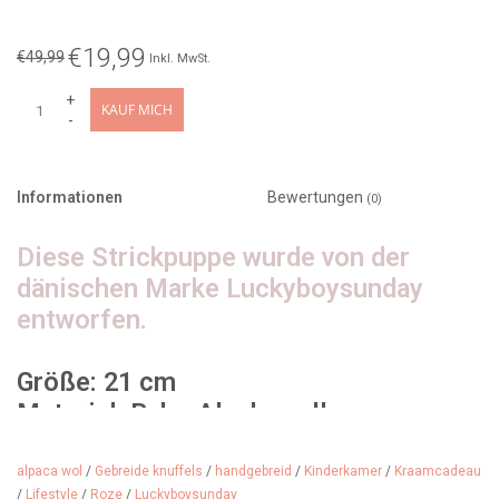
€19,99
€49,99
Inkl. MwSt.
+
KAUF MICH
-
Informationen
Bewertungen
(0)
Diese Strickpuppe wurde von der
dänischen Marke Luckyboysunday
entworfen.
Größe: 21 cm
Material: Baby-Alpakawolle
Designer: Luckyboysunday Dänemark
Alter: ab 0 Jahren
alpaca wol
/
Gebreide knuffels
/
handgebreid
/
Kinderkamer
/
Kraamcadeau
/
Lifestyle
/
Roze
/
Luckyboysunday