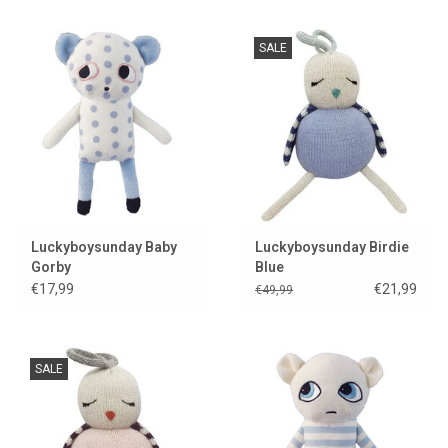
SALE
Luckyboysunday Baby
Luckyboysunday Birdie
Gorby
Blue
€17,99
€21,99
€49,99
SALE