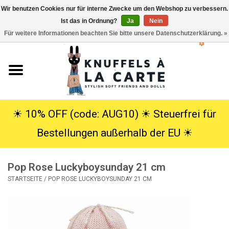
Wir benutzen Cookies nur für interne Zwecke um den Webshop zu verbessern.
Ist das in Ordnung?
Ja
Nein
EUR
/
USD
0 Artikel - €0,00
Für weitere Informationen beachten Sie bitte unsere Datenschutzerklärung. »
Startseite
Neu
Kuscheltiere
☀︎ 10% OFF (code: AUG10) ☀︎ Steuerfrei für
Bestellungen außerhalb der EU ☀︎
Poppen
Pop Rose Luckyboysunday 21 cm
SALE
STARTSEITE
/
POP ROSE LUCKYBOYSUNDAY 21 CM
Geschenke
Info