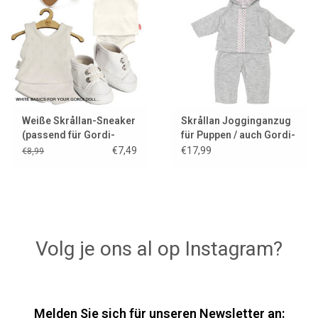
Weiße Skrållan-Sneaker
Skrållan Jogginganzug
(passend für Gordi-
für Puppen / auch Gordi-
Puppen und Miniland-
Puppen
€7,49
€17,99
€8,99
Puppen /
Ausstellungsmodell)
Volg je ons al op Instagram?
Melden Sie sich für unseren Newsletter an: