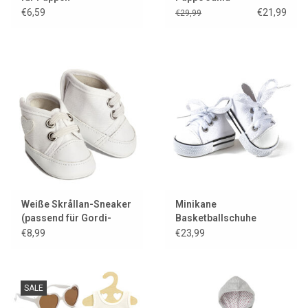
€6,59
€21,99
€29,99
Weiße Skrållan-Sneaker
Minikane
(passend für Gordi-
Basketballschuhe
Puppen und Miniland-
Komvers weiß für Gordi
€8,99
€23,99
Puppen)
Puppen
SALE