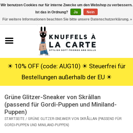
Wir benutzen Cookies nur für interne Zwecke um den Webshop zu verbessern.
Ist das in Ordnung?
Ja
Nein
EUR
/
USD
0 Artikel - €0,00
Für weitere Informationen beachten Sie bitte unsere Datenschutzerklärung. »
Startseite
Neu
Kuscheltiere
☀︎ 10% OFF (code: AUG10) ☀︎ Steuerfrei für
Bestellungen außerhalb der EU ☀︎
Poppen
Grüne Glitzer-Sneaker von Skrållan
SALE
(passend für Gordi-Puppen und Miniland-
Puppen)
Geschenke
STARTSEITE
/
GRÜNE GLITZER-SNEAKER VON SKRÅLLAN (PASSEND FÜR
GORDI-PUPPEN UND MINILAND-PUPPEN)
Info