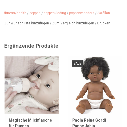
fitness/health
/
poppen
/
poppenkleding
/
poppenmoeders
/
Skrållan
Zur Wunschliste hinzufügen
/
Zum Vergleich hinzufügen
/
Drucken
Ergänzende Produkte
SALE
Magische Milchflasche
Paola Reina Gordi
für Puppen
Puppe Jahia