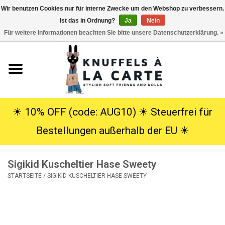
Wir benutzen Cookies nur für interne Zwecke um den Webshop zu verbessern.
Ist das in Ordnung?
Ja
Nein
EUR
/
USD
0 Artikel - €0,00
Für weitere Informationen beachten Sie bitte unsere Datenschutzerklärung. »
Startseite
Neu
Kuscheltiere
☀︎ 10% OFF (code: AUG10) ☀︎ Steuerfrei für
Bestellungen außerhalb der EU ☀︎
Poppen
Sigikid Kuscheltier Hase Sweety
SALE
STARTSEITE
/
SIGIKID KUSCHELTIER HASE SWEETY
Geschenke
Info