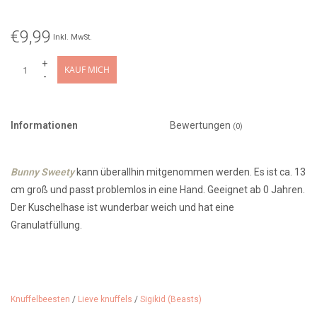
€9,99
Inkl. MwSt.
+
KAUF MICH
-
Informationen
Bewertungen
(0)
Bunny Sweety
kann überallhin mitgenommen werden. Es ist ca. 13
cm groß und passt problemlos in eine Hand. Geeignet ab 0 Jahren.
Der Kuschelhase ist wunderbar weich und hat eine
Granulatfüllung.
Knuffelbeesten
/
Lieve knuffels
/
Sigikid (Beasts)