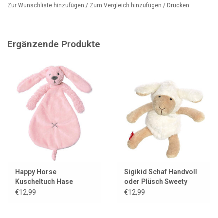
Zur Wunschliste hinzufügen
/
Zum Vergleich hinzufügen
/
Drucken
Ergänzende Produkte
Happy Horse
Sigikid Schaf Handvoll
Kuscheltuch Hase
oder Plüsch Sweety
Richie rosa
€12,99
€12,99