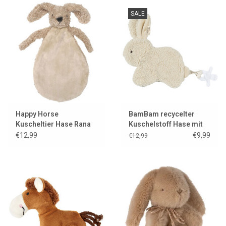
SALE
Happy Horse
BamBam recycelter
Kuscheltier Hase Rana
Kuschelstoff Hase mit
Schnulleraufsatz
€12,99
€9,99
€12,99