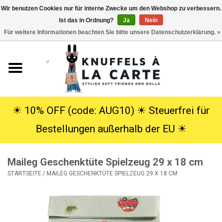
Wir benutzen Cookies nur für interne Zwecke um den Webshop zu verbessern.
Ist das in Ordnung?
Ja
Nein
EUR
/
USD
0 Artikel - €0,00
Für weitere Informationen beachten Sie bitte unsere Datenschutzerklärung. »
Startseite
Neu
Kuscheltiere
☀︎ 10% OFF (code: AUG10) ☀︎ Steuerfrei für
Bestellungen außerhalb der EU ☀︎
Poppen
Maileg Geschenktüte Spielzeug 29 x 18 cm
SALE
STARTSEITE
/
MAILEG GESCHENKTÜTE SPIELZEUG 29 X 18 CM
Geschenke
Info