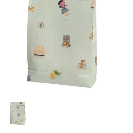
Lookbooks
Marken