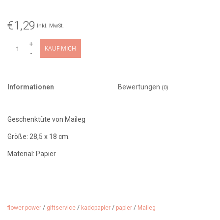
€1,29
Inkl. MwSt.
+
KAUF MICH
-
Informationen
Bewertungen
(0)
Geschenktüte von Maileg
Größe: 28,5 x 18 cm.
Material: Papier
flower power
/
giftservice
/
kadopapier
/
papier
/
Maileg