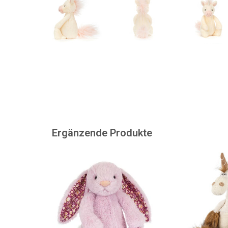
Ergänzende Produkte
Ein rosa Jellycat-Hase...
Uni Que ist ein
Beasts T
ZUM WARENKORB HINZUFÜGEN
ZUM WARENKORB