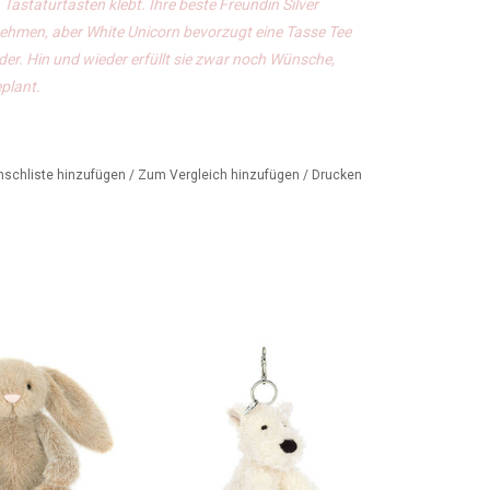
astaturtasten klebt. Ihre beste Freundin Silver
ehmen, aber White Unicorn bevorzugt eine Tasse Tee
er. Hin und wieder erfüllt sie zwar noch Wünsche,
plant.
nschliste hinzufügen
/
Zum Vergleich hinzufügen
/
Drucken
Hase von Jellycat
Jellycat-Hund zum Aufhängen
an der Tasche oder als
ORB HINZUFÜGEN
Schlüsselanhänger
ZUM WARENKORB HINZUFÜGEN