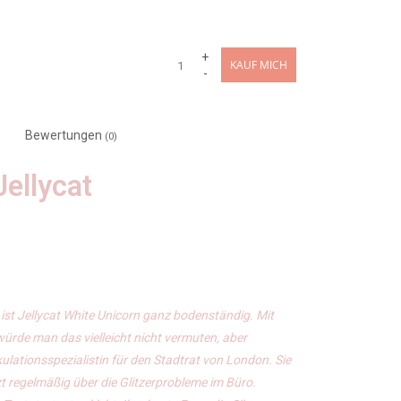
+
KAUF MICH
-
Bewertungen
(0)
Jellycat
ist
Jellycat
White Unicorn ganz bodenständig. Mit
ürde man das vielleicht nicht vermuten, aber
ulationsspezialistin für den Stadtrat von London. Sie
zt regelmäßig über die Glitzerprobleme im Büro.