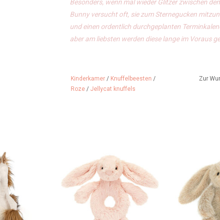
Besonders, wenn mal wieder Glitzer zwischen den T
Bunny versucht oft, sie zum Sternegucken mitzun
und einen ordentlich durchgeplanten Terminkalend
aber am liebsten werden diese lange im Voraus ge
Kinderkamer
/
Knuffelbeesten
/
Zur Wu
Roze
/
Jellycat knuffels
 Einhorn aus
Babys erstes Jellycat-Häschen
Haferfluffet-
own!!
ZUM WARENKORB HINZUFÜGEN
ZUM WARENK
 HINZUFÜGEN