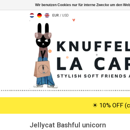
Wir benutzen Cookies nur für interne Zwecke um den Web
EUR
/
USD
☀︎ 10% OFF (c
Jellycat Bashful unicorn