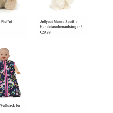
 Fluffet
Jellycat Munro Scottie
Hundetaschenanhänger /
Taschenhänger
€28,99
penschlafsack mit
orn-Print
ORB HINZUFÜGEN
/Fußsack für