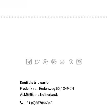
ster
Knuffels à la carte
Frederik van Eedenweg 50, 1349 CN
ALMERE, the Netherlands
31 (0)857846349