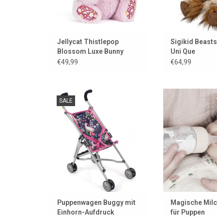
Jellycat Thistlepop
Sigikid Beasts
Blossom Luxe Bunny
Uni Que
€49,99
€64,99
Nehmen Sie Ihre Puppen in
Die Milch versc
SALE
diesem praktischen Buggy mit
man der Puppe ein
nach draußen. Passend für die
ZUM WARENKORB
Gordi-Puppen von Paola Reina
und für die Miniland-Puppen.
ZUM WARENKORB HINZUFÜGEN
Puppenwagen Buggy mit
Magische Milc
Einhorn-Aufdruck
für Puppen