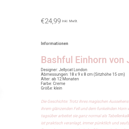
€24,99
Inkl. MwSt.
Informationen
Bashful Einhorn von 
Designer: Jellycat London
Abmessungen: 18 x 9 x 8 cm (Sitzhöhe 15 cm)
Alter: ab 12 Monaten
Farbe: Creme
Größe: klein
Die Geschichte: Trotz ihres magischen Aussehens 
ihrem glänzenden Fell und dem funkelnden Horn w
tagsüber arbeitet sie ganz normal als Tabellenkalk
ist praktisch veranlagt, immer pünktlich und seuf