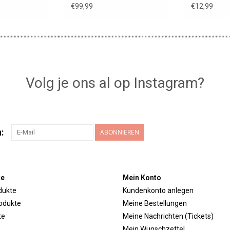
Einhornmu
€99,99
€12,99
Volg je ons al op Instagram?
:
ABONNIEREN
te
Mein Konto
dukte
Kundenkonto anlegen
odukte
Meine Bestellungen
te
Meine Nachrichten (Tickets)
Mein Wunschzettel