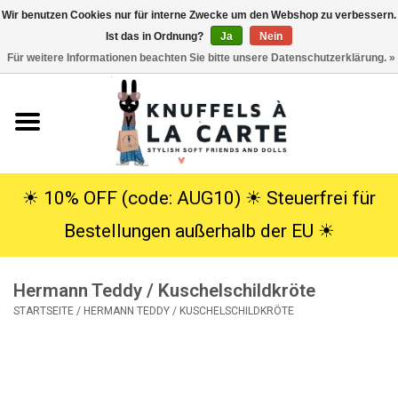
Wir benutzen Cookies nur für interne Zwecke um den Webshop zu verbessern.
Ist das in Ordnung?
Ja
Nein
EUR
/
USD
0 Artikel - €0,00
Für weitere Informationen beachten Sie bitte unsere Datenschutzerklärung. »
Startseite
Neu
Kuscheltiere
☀︎ 10% OFF (code: AUG10) ☀︎ Steuerfrei für
Bestellungen außerhalb der EU ☀︎
Poppen
Hermann Teddy / Kuschelschildkröte
SALE
STARTSEITE
/
HERMANN TEDDY / KUSCHELSCHILDKRÖTE
Geschenke
Info