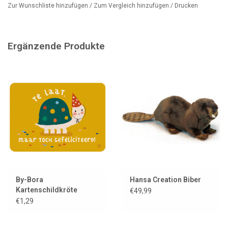
Geeignet für Kinder ab 3 Jahren und Erwachsene mit einem Faible
Zur Wunschliste hinzufügen
/
Zum Vergleich hinzufügen
/
Drucken
für niedliche Tiere!
Ergänzende Produkte
By-Bora
Hansa Creation Biber
Kartenschildkröte
€49,99
€1,29