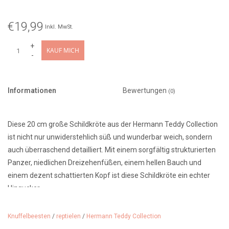
€19,99
Inkl. MwSt.
+
KAUF MICH
-
Informationen
Bewertungen
(0)
Diese 20 cm große Schildkröte aus der Hermann Teddy Collection
ist nicht nur unwiderstehlich süß und wunderbar weich, sondern
auch überraschend detailliert. Mit einem sorgfältig strukturierten
Panzer, niedlichen Dreizehenfüßen, einem hellen Bauch und
einem dezent schattierten Kopf ist diese Schildkröte ein echter
Hingucker.
Mit einer Kuscheltiergeschichte, die bis ins Jahr 1912 zurückreicht,
Knuffelbeesten
/
reptielen
/
Hermann Teddy Collection
garantiert Hermann Teddy Kuscheltiere von höchster Qualität.