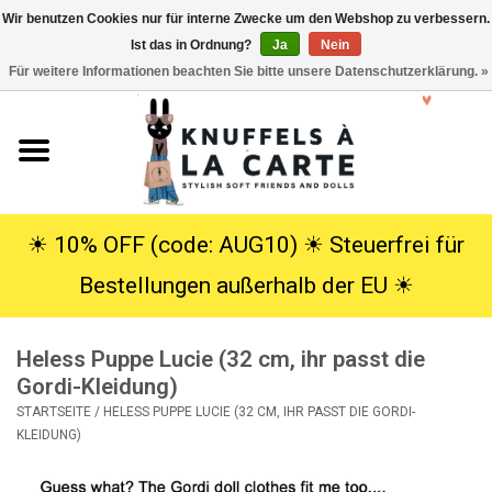
Wir benutzen Cookies nur für interne Zwecke um den Webshop zu verbessern.
Ist das in Ordnung?
Ja
Nein
EUR
/
USD
0 Artikel - €0,00
Für weitere Informationen beachten Sie bitte unsere Datenschutzerklärung. »
Startseite
Neu
Kuscheltiere
☀︎ 10% OFF (code: AUG10) ☀︎ Steuerfrei für
Bestellungen außerhalb der EU ☀︎
Poppen
Heless Puppe Lucie (32 cm, ihr passt die
SALE
Gordi-Kleidung)
STARTSEITE
/
HELESS PUPPE LUCIE (32 CM, IHR PASST DIE GORDI-
Geschenke
KLEIDUNG)
Info