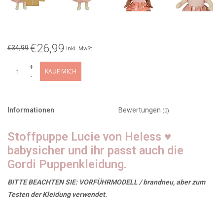
€26,99
€34,99
Inkl. MwSt.
+
KAUF MICH
-
Informationen
Bewertungen
(0)
Stoffpuppe Lucie von Heless ♥
babysicher und ihr passt auch die
Gordi Puppenkleidung.
BITTE BEACHTEN SIE: VORFÜHRMODELL / brandneu, aber zum
Testen der Kleidung verwendet.
Das ist Lucie, eine 32 cm große Stoffpuppe. Speziell für die