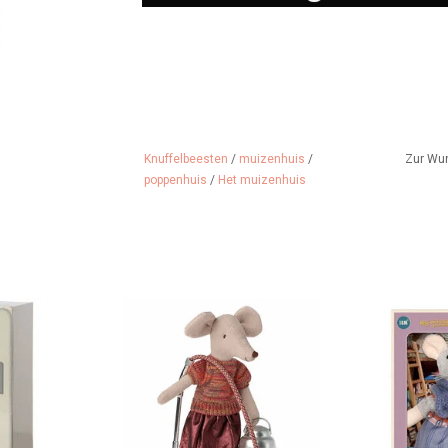
Knuffelbeesten
/
muizenhuis
/
Zur Wu
poppenhuis
/
Het muizenhuis
rank für die
Staubsauger für die Maileg-
Oma Maus au
it Wurst und
Mäuse und ein sauberes
ist die Mut
bert
Mäusehaus.
ZUM WARENK
 HINZUFÜGEN
ZUM WARENKORB HINZUFÜGEN