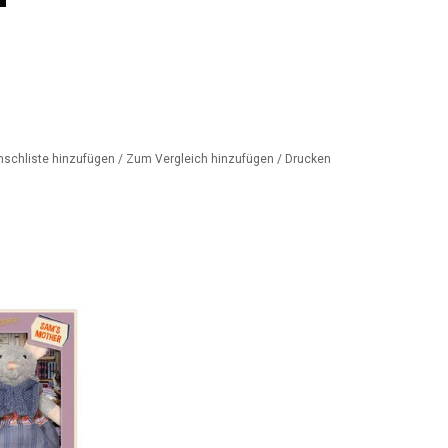
nschliste hinzufügen
/
Zum Vergleich hinzufügen
/
Drucken
s dem Mäusehaus
ter von Maus Sam
ORB HINZUFÜGEN