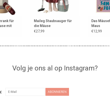
hrank für
Maileg Staubsauger für
Das Mäuse
use mit
die Mäuse
Maus
membert
€27,99
€12,99
Volg je ons al op Instagram?
:
ABONNIEREN