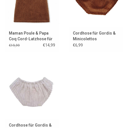
Maman Poule & Papa
Cordhose für Gordis &
Coq Cord-Latzhose für
Minicolettos
Gordis und Minicolettos
€14,99
€6,99
€19,99
Cordhose für Gordis &