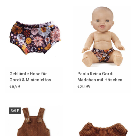
Lookbooks
Marken
Geblümte Hose für
Paola Reina Gordi
Gordi & Minicolettos
Mädchen mit Höschen
Puppen
von Maman Poule et
€8,99
€20,99
Papa Coq
SALE