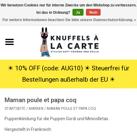
Wir benutzen Cookies nur für interne Zwecke um den Webshop zu verbessern.
Ist das in Ordnung?
Ja
Nein
EUR
/
USD
0 Artikel - €0,00
Für weitere Informationen beachten Sie bitte unsere Datenschutzerklärung. »
Startseite
Neu
Kuscheltiere
☀︎ 10% OFF (code: AUG10) ☀︎ Steuerfrei für
Bestellungen außerhalb der EU ☀︎
Poppen
Maman poule et papa coq
SALE
STARTSEITE
/
MARKEN
/
MAMAN POULE ET PAPA COQ
Geschenke
Puppenkleidung für die Puppen Gordi und Minicolletas.
Hergestellt in Frankreich.
Info