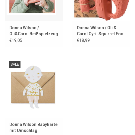
Donna Wilson /
Donna Wilson / Oli &
Oli&Carol Beißspielzeug
Carol Cyril Squirrel Fox
Ginge Katze
€19,05
€18,99
SALE
Donna Wilson Babykarte
mit Umschlag