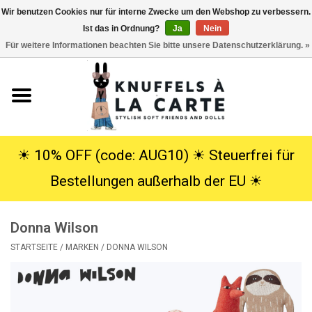
Wir benutzen Cookies nur für interne Zwecke um den Webshop zu verbessern.
Ist das in Ordnung?
Ja
Nein
EUR
/
USD
0 Artikel - €0,00
Für weitere Informationen beachten Sie bitte unsere Datenschutzerklärung. »
Startseite
Neu
Kuscheltiere
☀︎ 10% OFF (code: AUG10) ☀︎ Steuerfrei für
Bestellungen außerhalb der EU ☀︎
Poppen
Donna Wilson
SALE
STARTSEITE
/
MARKEN
/
DONNA WILSON
Geschenke
Info