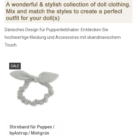
Lookbooks
Dänisches Design für Puppenliebhaber. Entdecken Sie
Marken
hochwertige Kleidung und Accessoires mit skandinavischem
Touch.
SALE
Stirnband für Puppen /
byAstrup / Mintgrün