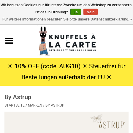
Wir benutzen Cookies nur für interne Zwecke um den Webshop zu verbessern.
Ist das in Ordnung?
Ja
Nein
EUR
/
USD
0 Artikel - €0,00
Für weitere Informationen beachten Sie bitte unsere Datenschutzerklärung. »
Startseite
Neu
Kuscheltiere
☀︎ 10% OFF (code: AUG10) ☀︎ Steuerfrei für
Bestellungen außerhalb der EU ☀︎
Poppen
By Astrup
SALE
STARTSEITE
/
MARKEN
/
BY ASTRUP
Geschenke
Info