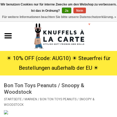
Wir benutzen Cookies nur für interne Zwecke um den Webshop zu verbessern.
Ist das in Ordnung?
Ja
Nein
EUR
/
USD
0 Artikel - €0,00
Für weitere Informationen beachten Sie bitte unsere Datenschutzerklärung. »
Startseite
Neu
Kuscheltiere
☀︎ 10% OFF (code: AUG10) ☀︎ Steuerfrei für
Bestellungen außerhalb der EU ☀︎
Poppen
Bon Ton Toys Peanuts / Snoopy &
SALE
Woodstock
STARTSEITE
/
MARKEN
/
BON TON TOYS PEANUTS / SNOOPY &
Geschenke
WOODSTOCK
Info