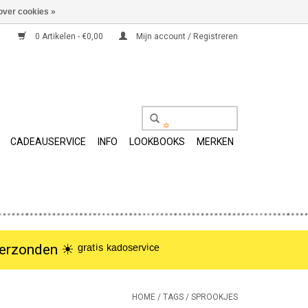
over cookies »
0 Artikelen - €0,00
Mijn account / Registreren
CADEAUSERVICE
INFO
LOOKBOOKS
MERKEN
nden ☀︎ ᵍʳᵃᵗⁱˢ ᵏᵃᵈᵒˢᵉʳᵛⁱᶜᵉ
HOME
/
TAGS
/
SPROOKJES