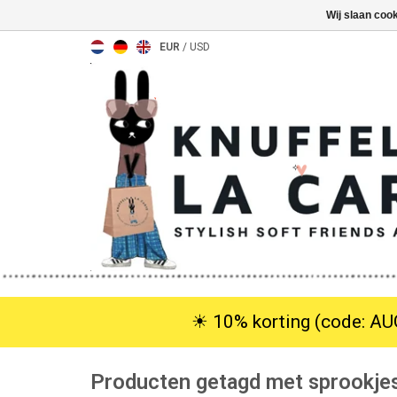
Wij slaan coo
EUR
/
USD
☀︎ 10% korting (code: AUG
Producten getagd met sprookje