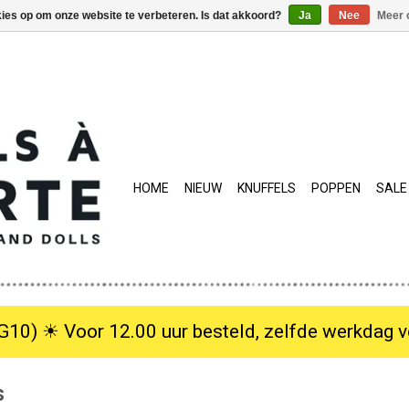
kies op om onze website te verbeteren. Is dat akkoord?
Ja
Nee
Meer 
HOME
NIEUW
KNUFFELS
POPPEN
SALE
10) ☀︎ Voor 12.00 uur besteld, zelfde werkdag verzo
s