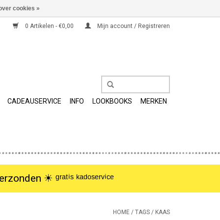
over cookies »
0 Artikelen - €0,00
Mijn account / Registreren
CADEAUSERVICE
INFO
LOOKBOOKS
MERKEN
nden ☀︎ ᵍʳᵃᵗⁱˢ ᵏᵃᵈᵒˢᵉʳᵛⁱᶜᵉ
HOME
/
TAGS
/
KAAS