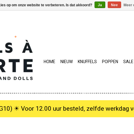
kies op om onze website te verbeteren. Is dat akkoord?
Ja
Nee
Meer 
HOME
NIEUW
KNUFFELS
POPPEN
SALE
10) ☀︎ Voor 12.00 uur besteld, zelfde werkdag verzo