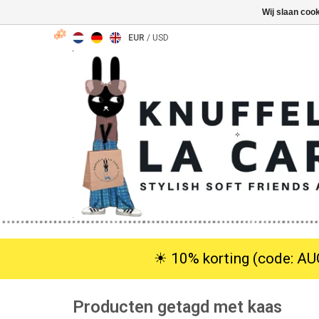
Wij slaan coo
EUR
/
USD
☀︎ 10% korting (code: AUG
Producten getagd met kaas