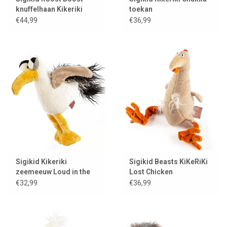
knuffelhaan Kikeriki
toekan
€44,99
€36,99
Sigikid Kikeriki
Sigikid Beasts KiKeRiKi
zeemeeuw Loud in the
Lost Chicken
Cloud / meeuw
€32,99
€36,99