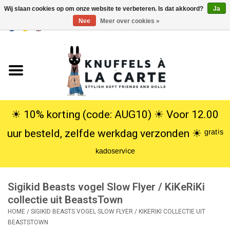
Wij slaan cookies op om onze website te verbeteren. Is dat akkoord?
Ja
Nee
Meer over cookies »
EUR
/
USD
0 Artikelen - €0,00
Home
Nieuw
Knuffels
☀︎ 10% korting (code: AUG10) ☀︎ Voor 12.00
uur besteld, zelfde werkdag verzonden ☀︎ ᵍʳᵃᵗⁱˢ
Poppen
ᵏᵃᵈᵒˢᵉʳᵛⁱᶜᵉ
SALE
Sigikid Beasts vogel Slow Flyer / KiKeRiKi
Cadeauservice
collectie uit BeastsTown
HOME
/
SIGIKID BEASTS VOGEL SLOW FLYER / KIKERIKI COLLECTIE UIT
BEASTSTOWN
info