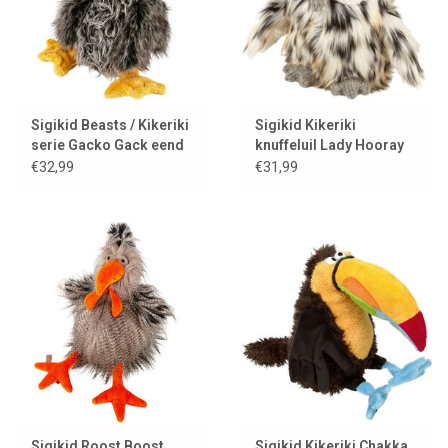
Groot of klein, bont en grappig, soms brutaal of juist lief, onhandig
of een beetje verstrooid, maar altijd een echte blikvanger. Perfect
als speelkameraad, decoratie, mascotte of cadeau.
Ontmoet onze
Kikeriki vogels hier...
Sigikid Beasts / Kikeriki
Sigikid Kikeriki
serie Gacko Gack eend
knuffeluil Lady Hooray
€32,99
€31,99
Sigikid Roost Boost
Sigikid Kikeriki Chakka