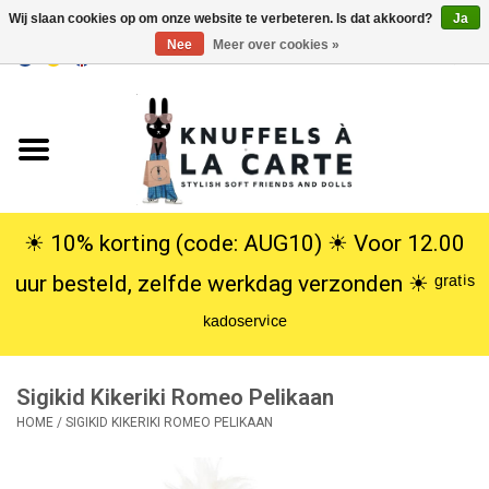
Wij slaan cookies op om onze website te verbeteren. Is dat akkoord?
Ja
Nee
Meer over cookies »
EUR
/
USD
0 Artikelen - €0,00
Home
Nieuw
Knuffels
☀︎ 10% korting (code: AUG10) ☀︎ Voor 12.00
uur besteld, zelfde werkdag verzonden ☀︎ ᵍʳᵃᵗⁱˢ
Poppen
ᵏᵃᵈᵒˢᵉʳᵛⁱᶜᵉ
SALE
Sigikid Kikeriki Romeo Pelikaan
Cadeauservice
HOME
/
SIGIKID KIKERIKI ROMEO PELIKAAN
info