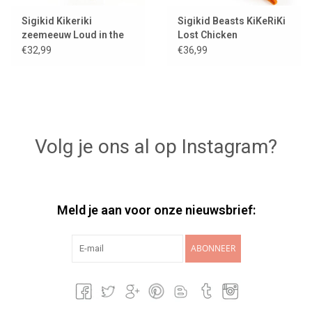
Sigikid Kikeriki
Sigikid Beasts KiKeRiKi
zeemeeuw Loud in the
Lost Chicken
Cloud / meeuw
€32,99
€36,99
Volg je ons al op Instagram?
Meld je aan voor onze nieuwsbrief:
ABONNEER