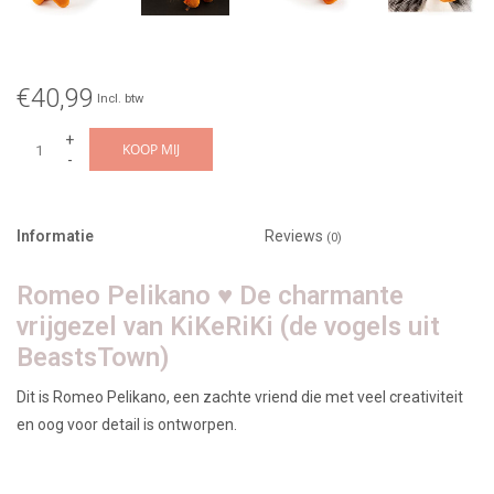
€40,99
Incl. btw
+
KOOP MIJ
-
Informatie
Reviews
(0)
Romeo Pelikano ♥ De charmante
vrijgezel van KiKeRiKi (de vogels uit
BeastsTown)
Dit is Romeo Pelikano, een zachte vriend die met veel creativiteit
en oog voor detail is ontworpen.
Romeo is een begeerde vrijgezel onder de KiKeRiKi-vogels en vele
jonge vogels dromen ervan zijn Julia te zijn. Zijn charmante