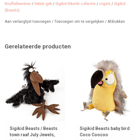
Knuffelbeesten
/
lekker gek
/
Sigikid Kikeriki collectie
/
vogels
/
Sigikid
persoonlijkheid maakt hem onweerstaanbaar voor iedereen die
(Beasts)
van bijzondere knuffels houdt.
Aan verlanglijst toevoegen
/
Toevoegen om te vergelijken
/
Afdrukken
Mocht Romeo eens vies worden tijdens zijn avonturen, dan is hij
gemakkelijk schoon te maken, zodat hij altijd klaar is voor nieuwe
Gerelateerde producten
avonturen. Zie wasinstructies op zijn label.
Romeo pelikaan is 38 cm lang en geschik vanaf 0 maanden.
Wist jij dat er heel veel
Kikeriki vogels
in onze winkel wonen??
Sigikid Beasts / Beasts
Sigikid Beasts baby bird
town raaf July Jewels,
Coco Coocoo