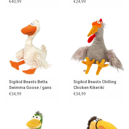
KiKeRiKi
€40,99
€24,99
Sigikid Beasts Betta
Sigikid Beasts Chilling
Swimma Goose / gans
Chicken Kikeriki
€34,99
€34,99