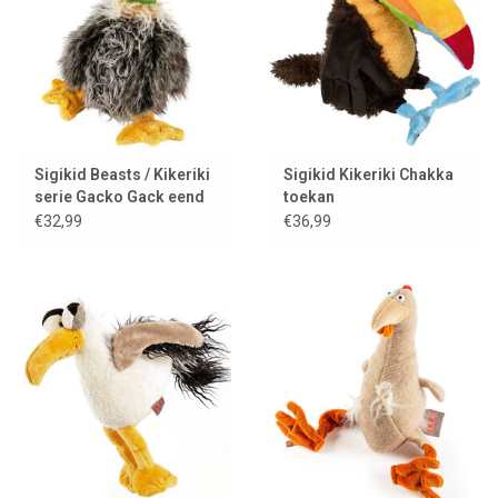
Sigikid Beasts / Kikeriki
Sigikid Kikeriki Chakka
serie Gacko Gack eend
toekan
€32,99
€36,99