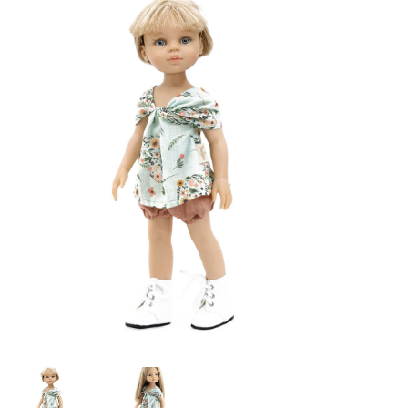
Lookbooks
Merken