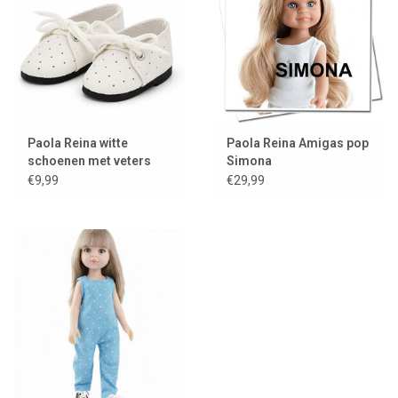
Paola Reina witte
Paola Reina Amigas pop
schoenen met veters
Simona
voor Amigas poppen
€9,99
€29,99