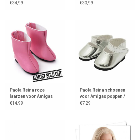
onderbroekje
€34,99
€30,99
Paola Reina roze
Paola Reina schoenen
laarzen voor Amigas
voor Amigas poppen /
poppen
zilver
€14,99
€7,29