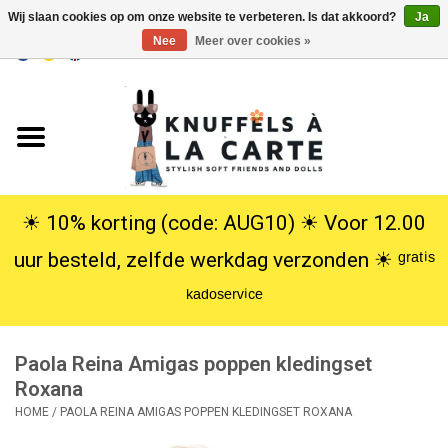
Wij slaan cookies op om onze website te verbeteren. Is dat akkoord?
Ja
Nee
Meer over cookies »
EUR
/
USD
0 Artikelen - €0,00
Home
Nieuw
Knuffels
☀︎ 10% korting (code: AUG10) ☀︎ Voor 12.00
uur besteld, zelfde werkdag verzonden ☀︎ ᵍʳᵃᵗⁱˢ
Poppen
ᵏᵃᵈᵒˢᵉʳᵛⁱᶜᵉ
SALE
Paola Reina Amigas poppen kledingset
Cadeauservice
Roxana
HOME
/
PAOLA REINA AMIGAS POPPEN KLEDINGSET ROXANA
info