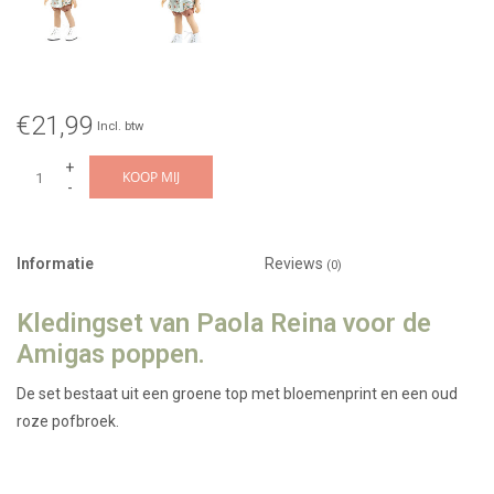
€21,99
Incl. btw
+
KOOP MIJ
-
Informatie
Reviews
(0)
Kledingset van Paola Reina voor de
Amigas poppen.
De set bestaat uit een groene top met bloemenprint en een oud
roze pofbroek.
→ De pop en schoenen op de foto zijn niet bij de prijs inbegrepen.