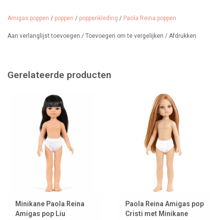
Designer: Paola Reina
Design: Roxana
Amigas poppen
/
poppen
/
poppenkleding
/
Paola Reina poppen
Gemaakt in: (kleding) Spanje
Leeftijd: vanaf 3 jaar
Aan verlanglijst toevoegen
/
Toevoegen om te vergelijken
/
Afdrukken
Gerelateerde producten
Minikane Paola Reina
Paola Reina Amigas pop
Amigas pop Liu
Cristi met Minikane