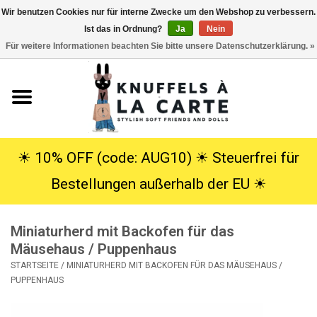
Wir benutzen Cookies nur für interne Zwecke um den Webshop zu verbessern.
Ist das in Ordnung?
Ja
Nein
EUR
/
USD
0 Artikel - €0,00
Für weitere Informationen beachten Sie bitte unsere Datenschutzerklärung. »
Startseite
Neu
Kuscheltiere
☀︎ 10% OFF (code: AUG10) ☀︎ Steuerfrei für
Bestellungen außerhalb der EU ☀︎
Poppen
Miniaturherd mit Backofen für das
SALE
Mäusehaus / Puppenhaus
STARTSEITE
/
MINIATURHERD MIT BACKOFEN FÜR DAS MÄUSEHAUS /
Geschenke
PUPPENHAUS
Info