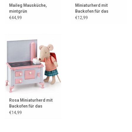
Maileg Mausküche,
Miniaturherd mit
mintgrün
Backofen für das
Mäusehaus /
€44,99
€12,99
Puppenhaus
Rosa Miniaturherd mit
Backofen für das
Mäusehaus /
€14,99
Puppenhaus