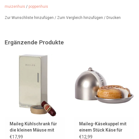
muizenhuis
/
poppenhuis
Zur Wunschliste hinzufügen
/
Zum Vergleich hinzufügen
/
Drucken
Ergänzende Produkte
Maileg Kühlschrank für
Maileg-Käsekuppel mit
die kleinen Mäuse mit
einem Stück Käse für
Wurst und Camembert
die kleinen Mäuse
€17,99
€12,99