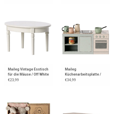
Maileg Vintage Esstisch
Maileg
für die Mäuse / Off White
Küchenarbeitsplatte /
Küchenzeile für die
€23,99
€34,99
Mäuse