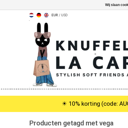
Wij slaan coo
EUR
/
USD
☀︎ 10% korting (code: AUG
Producten getagd met vega