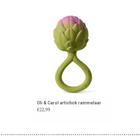
Een supergezonde rammelaar die er
fantastisch uitziet. Gemaakt van 100%
natuurlijk rubber.
TOEVOEGEN AAN WINKELWAGEN
Oli & Carol artichok rammelaar
€22,99