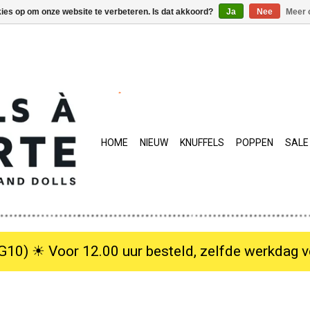
kies op om onze website te verbeteren. Is dat akkoord?
Ja
Nee
Meer 
HOME
NIEUW
KNUFFELS
POPPEN
SALE
10) ☀︎ Voor 12.00 uur besteld, zelfde werkdag verzo