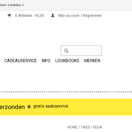
over cookies »
0 Artikelen - €0,00
Mijn account / Registreren
CADEAUSERVICE
INFO
LOOKBOOKS
MERKEN
nden ☀︎ ᵍʳᵃᵗⁱˢ ᵏᵃᵈᵒˢᵉʳᵛⁱᶜᵉ
HOME
/
TAGS
/
VEGA