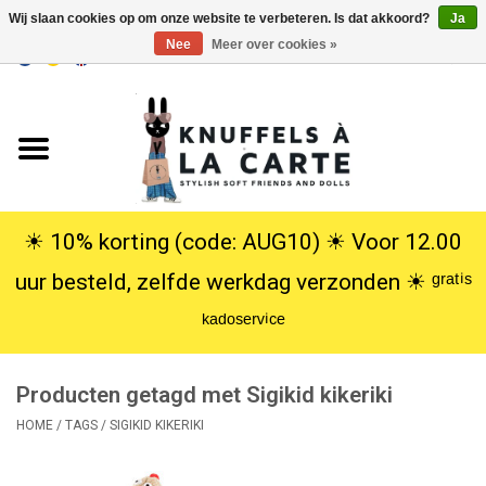
Wij slaan cookies op om onze website te verbeteren. Is dat akkoord?
Ja
Nee
Meer over cookies »
EUR
/
USD
0 Artikelen - €0,00
Home
Nieuw
Knuffels
☀︎ 10% korting (code: AUG10) ☀︎ Voor 12.00
uur besteld, zelfde werkdag verzonden ☀︎ ᵍʳᵃᵗⁱˢ
Poppen
ᵏᵃᵈᵒˢᵉʳᵛⁱᶜᵉ
SALE
Producten getagd met Sigikid kikeriki
Cadeauservice
HOME
/
TAGS
/
SIGIKID KIKERIKI
info