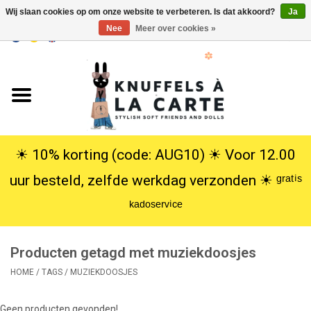
Wij slaan cookies op om onze website te verbeteren. Is dat akkoord?
Ja
Nee
Meer over cookies »
EUR
/
USD
0 Artikelen - €0,00
Home
Nieuw
Knuffels
☀︎ 10% korting (code: AUG10) ☀︎ Voor 12.00
uur besteld, zelfde werkdag verzonden ☀︎ ᵍʳᵃᵗⁱˢ
Poppen
ᵏᵃᵈᵒˢᵉʳᵛⁱᶜᵉ
SALE
Producten getagd met muziekdoosjes
Cadeauservice
HOME
/
TAGS
/
MUZIEKDOOSJES
info
Geen producten gevonden!...