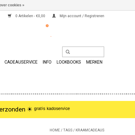
over cookies »
0 Artikelen - €0,00
Mijn account / Registreren
CADEAUSERVICE
INFO
LOOKBOOKS
MERKEN
nden ☀︎ ᵍʳᵃᵗⁱˢ ᵏᵃᵈᵒˢᵉʳᵛⁱᶜᵉ
HOME
/
TAGS
/
KRAAMCADEAUS