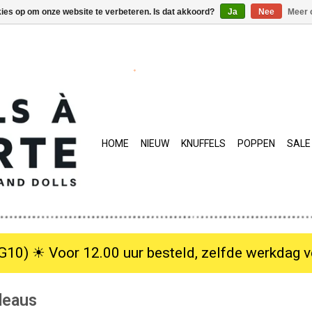
kies op om onze website te verbeteren. Is dat akkoord?
Ja
Nee
Meer 
HOME
NIEUW
KNUFFELS
POPPEN
SALE
10) ☀︎ Voor 12.00 uur besteld, zelfde werkdag verzo
deaus