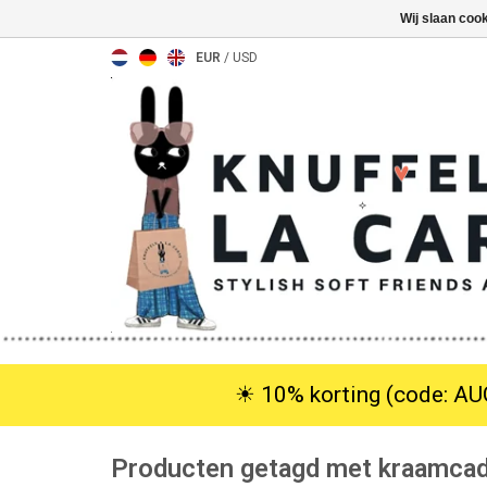
Wij slaan coo
EUR
/
USD
☀︎ 10% korting (code: AUG
Producten getagd met kraamca