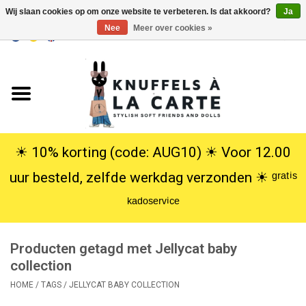
Wij slaan cookies op om onze website te verbeteren. Is dat akkoord?
Ja
Nee
Meer over cookies »
EUR
/
USD
0 Artikelen - €0,00
Home
Nieuw
Knuffels
☀︎ 10% korting (code: AUG10) ☀︎ Voor 12.00
uur besteld, zelfde werkdag verzonden ☀︎ ᵍʳᵃᵗⁱˢ
Poppen
ᵏᵃᵈᵒˢᵉʳᵛⁱᶜᵉ
SALE
Producten getagd met Jellycat baby
Cadeauservice
collection
HOME
/
TAGS
/
JELLYCAT BABY COLLECTION
info