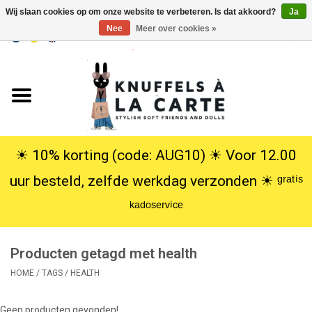
Wij slaan cookies op om onze website te verbeteren. Is dat akkoord?
Ja
Nee
Meer over cookies »
EUR
/
USD
0 Artikelen - €0,00
Home
Nieuw
Knuffels
☀︎ 10% korting (code: AUG10) ☀︎ Voor 12.00
uur besteld, zelfde werkdag verzonden ☀︎ ᵍʳᵃᵗⁱˢ
Poppen
ᵏᵃᵈᵒˢᵉʳᵛⁱᶜᵉ
SALE
Producten getagd met health
Cadeauservice
HOME
/
TAGS
/
HEALTH
info
Geen producten gevonden!...