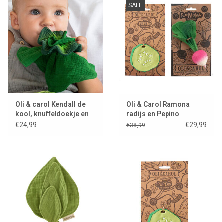
SALE
Lookbooks
Merken
Oli & carol Kendall de
Oli & Carol Ramona
kool, knuffeldoekje en
radijs en Pepino
bijtspeeltje
komkommer set
€24,99
€29,99
€38,99