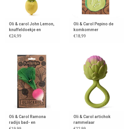
Oli & carol John Lemon,
Oli & Carol Pepino de
knuffeldoekje en
komkommer
bijtspeeltje
€24,99
€18,99
Oli & Carol Ramona
Oli & Carol artichok
radijs bad- en
rammelaar
bijtspeeltje
€19,99
€22,99