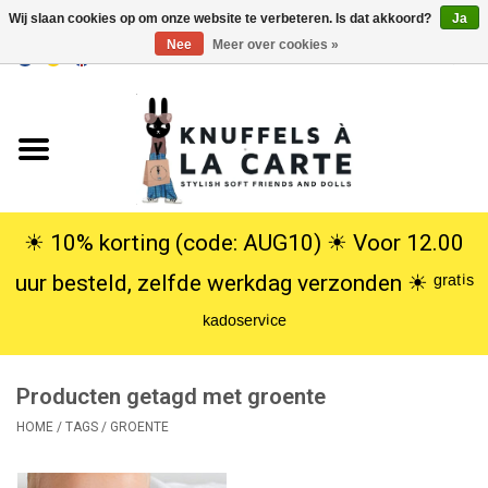
Wij slaan cookies op om onze website te verbeteren. Is dat akkoord?
Ja
Nee
Meer over cookies »
EUR
/
USD
0 Artikelen - €0,00
Home
Nieuw
Knuffels
☀︎ 10% korting (code: AUG10) ☀︎ Voor 12.00
uur besteld, zelfde werkdag verzonden ☀︎ ᵍʳᵃᵗⁱˢ
Poppen
ᵏᵃᵈᵒˢᵉʳᵛⁱᶜᵉ
SALE
Producten getagd met groente
Cadeauservice
HOME
/
TAGS
/
GROENTE
info