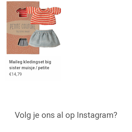
Lookbooks
Merken
Maileg kledingset big
sister muisje / petite
couture / rok en
€14,79
gestreept truitje
Volg je ons al op Instagram?