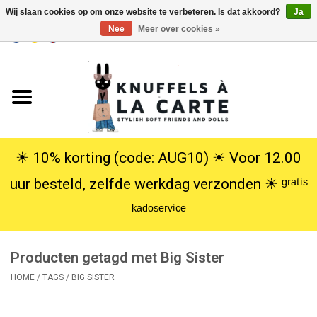
Wij slaan cookies op om onze website te verbeteren. Is dat akkoord?
Ja
Nee
Meer over cookies »
EUR
/
USD
0 Artikelen - €0,00
Home
Nieuw
Knuffels
☀︎ 10% korting (code: AUG10) ☀︎ Voor 12.00
uur besteld, zelfde werkdag verzonden ☀︎ ᵍʳᵃᵗⁱˢ
Poppen
ᵏᵃᵈᵒˢᵉʳᵛⁱᶜᵉ
SALE
Producten getagd met Big Sister
Cadeauservice
HOME
/
TAGS
/
BIG SISTER
info