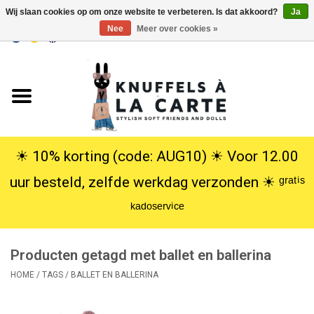
Wij slaan cookies op om onze website te verbeteren. Is dat akkoord?
Ja
Nee
Meer over cookies »
EUR
/
USD
0 Artikelen - €0,00
Home
Nieuw
Knuffels
☀︎ 10% korting (code: AUG10) ☀︎ Voor 12.00
uur besteld, zelfde werkdag verzonden ☀︎ ᵍʳᵃᵗⁱˢ
Poppen
ᵏᵃᵈᵒˢᵉʳᵛⁱᶜᵉ
SALE
Producten getagd met ballet en ballerina
Cadeauservice
HOME
/
TAGS
/
BALLET EN BALLERINA
info