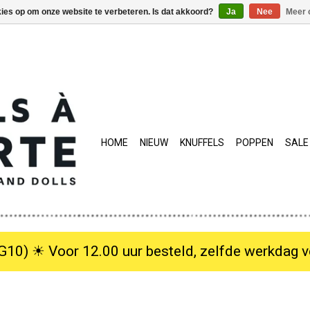
kies op om onze website te verbeteren. Is dat akkoord?
Ja
Nee
Meer 
HOME
NIEUW
KNUFFELS
POPPEN
SALE
10) ☀︎ Voor 12.00 uur besteld, zelfde werkdag verzo