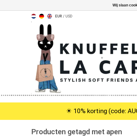
Wij slaan coo
EUR
/
USD
☀︎ 10% korting (code: AUG
Producten getagd met apen