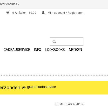
over cookies »
0 Artikelen - €0,00
Mijn account / Registreren
CADEAUSERVICE
INFO
LOOKBOOKS
MERKEN
nden ☀︎ ᵍʳᵃᵗⁱˢ ᵏᵃᵈᵒˢᵉʳᵛⁱᶜᵉ
HOME
/
TAGS
/
APEN