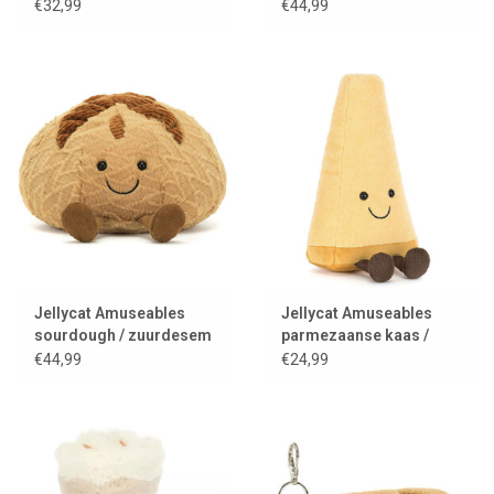
€32,99
€44,99
Jellycat Amuseables
Jellycat Amuseables
sourdough / zuurdesem
parmezaanse kaas /
brood
parmesan
€44,99
€24,99