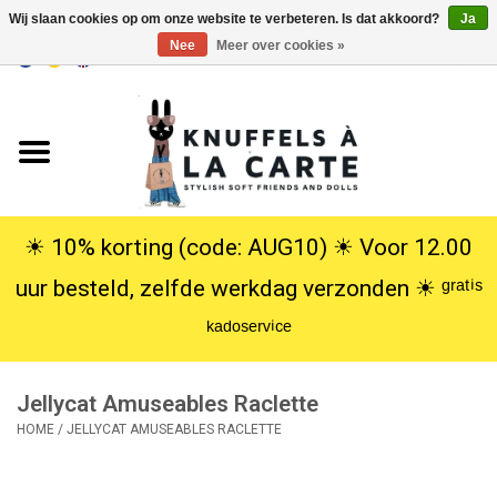
Wij slaan cookies op om onze website te verbeteren. Is dat akkoord?
Ja
Nee
Meer over cookies »
EUR
/
USD
0 Artikelen - €0,00
Home
Nieuw
Knuffels
☀︎ 10% korting (code: AUG10) ☀︎ Voor 12.00
uur besteld, zelfde werkdag verzonden ☀︎ ᵍʳᵃᵗⁱˢ
Poppen
ᵏᵃᵈᵒˢᵉʳᵛⁱᶜᵉ
SALE
Jellycat Amuseables Raclette
Cadeauservice
HOME
/
JELLYCAT AMUSEABLES RACLETTE
info