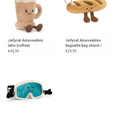
Jellycat Amuseables
Jellycat Amuseables
latte (coffee)
baguette bag charm /
sleutelhanger
€42,99
€29,99