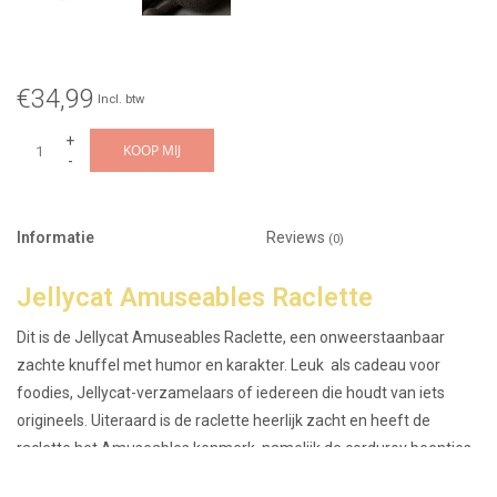
€34,99
Incl. btw
+
KOOP MIJ
-
Informatie
Reviews
(0)
Jellycat Amuseables Raclette
Dit is de Jellycat Amuseables Raclette, een onweerstaanbaar
zachte knuffel met humor en karakter. Leuk als cadeau voor
foodies, Jellycat-verzamelaars of iedereen die houdt van iets
origineels. Uiteraard is de raclette heerlijk zacht en heeft de
raclette het Amuseables kenmerk, namelijk de corduroy beentjes
en een vrolijk gezichtje.