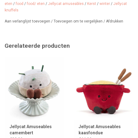
eten
/
food
/
food/ eten
/
Jellycat amuseables
/
Kerst
/
winter
/
Jellycat
Geschikt vanaf 0 maanden, dus ook een origineel kraamcadeautje.
knuffels
Afmetingen: 5cm x 21cm x 10cm.
Aan verlanglijst toevoegen
/
Toevoegen om te vergelijken
/
Afdrukken
Gerelateerde producten
Jellycat Amuseables
Jellycat Amuseables
camembert
kaasfondue