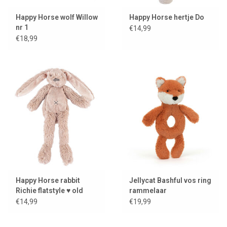
Happy Horse wolf Willow
Happy Horse hertje Do
nr 1
€14,99
€18,99
Happy Horse rabbit
Jellycat Bashful vos ring
Richie flatstyle ♥ old
rammelaar
pink
€14,99
€19,99