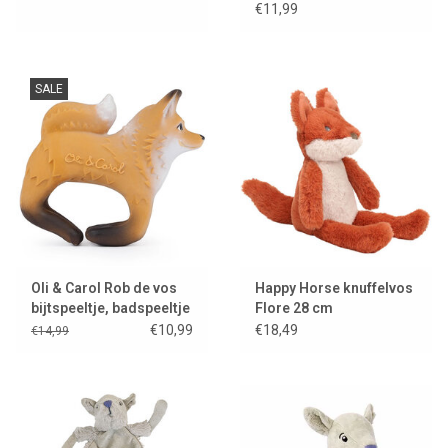
Forester
€11,99
SALE
Oli & Carol Rob de vos
Happy Horse knuffelvos
bijtspeeltje, badspeeltje
Flore 28 cm
en armband
€10,99
€18,49
€14,99