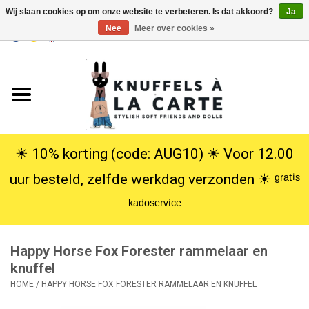
Wij slaan cookies op om onze website te verbeteren. Is dat akkoord?
Ja
Nee
Meer over cookies »
EUR
/
USD
0 Artikelen - €0,00
Home
Nieuw
Knuffels
☀︎ 10% korting (code: AUG10) ☀︎ Voor 12.00
uur besteld, zelfde werkdag verzonden ☀︎ ᵍʳᵃᵗⁱˢ
Poppen
ᵏᵃᵈᵒˢᵉʳᵛⁱᶜᵉ
SALE
Happy Horse Fox Forester rammelaar en
Cadeauservice
knuffel
HOME
/
HAPPY HORSE FOX FORESTER RAMMELAAR EN KNUFFEL
info