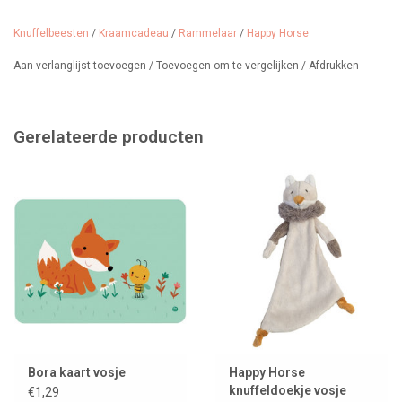
Wasbaar: 30 graden
Afmeting: 27 cm
Knuffelbeesten
/
Kraamcadeau
/
Rammelaar
/
Happy Horse
Aan verlanglijst toevoegen
/
Toevoegen om te vergelijken
/
Afdrukken
Gerelateerde producten
Bora kaart vosje
Happy Horse
knuffeldoekje vosje
€1,29