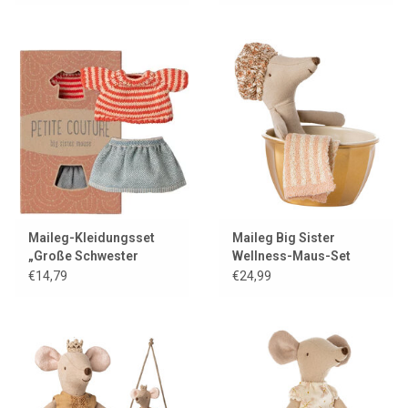
Maileg-Kleidungsset
Maileg Big Sister
„Große Schwester
Wellness-Maus-Set
Maus“ / Petite Couture /
€14,79
€24,99
Rock und gestreifter
Pullover