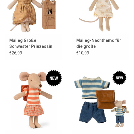
Maileg Große
Maileg-Nachthemd für
Schwester Prinzessin
die große
Maus mit Schloss
Schwestermaus
€26,99
€10,99