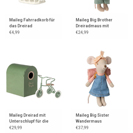
Maileg Fahrradkorb für
Maileg Big Brother
das Dreirad
Dreiradmaus mit
Tasche
€4,99
€24,99
Maileg Dreirad mit
Maileg Big Sister
Unterschlupf für die
Wandermaus
Mäuse / Farbe grün
€29,99
€37,99