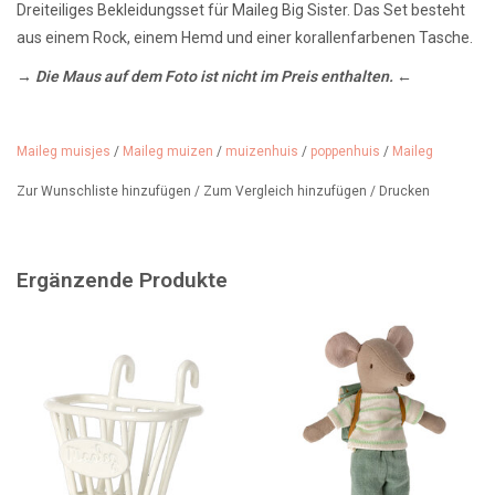
Dreiteiliges Bekleidungsset für Maileg Big Sister. Das Set besteht
aus einem Rock, einem Hemd und einer korallenfarbenen Tasche.
→ Die Maus auf dem Foto ist nicht im Preis enthalten. ←
Alter: ab 3 Jahren
Für: Maileg Große Schwestermaus
Maileg muisjes
/
Maileg muizen
/
muizenhuis
/
poppenhuis
/
Maileg
Artikelnummer: 17-6205-01
Zur Wunschliste hinzufügen
/
Zum Vergleich hinzufügen
/
Drucken
Material: Baumwolle
Ergänzende Produkte