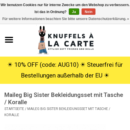
Wir benutzen Cookies nur für interne Zwecke um den Webshop zu verbessern.
Ist das in Ordnung?
Ja
Nein
EUR
/
USD
0 Artikel - €0,00
Für weitere Informationen beachten Sie bitte unsere Datenschutzerklärung. »
Startseite
Neu
Kuscheltiere
☀︎ 10% OFF (code: AUG10) ☀︎ Steuerfrei für
Bestellungen außerhalb der EU ☀︎
Poppen
Maileg Big Sister Bekleidungsset mit Tasche
SALE
/ Koralle
STARTSEITE
/
MAILEG BIG SISTER BEKLEIDUNGSSET MIT TASCHE /
Geschenke
KORALLE
Info