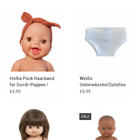
Hollie Puck Haarband
Weiße
für Gordi-Puppen /
Unterwäsche/Culottes
Terra
von Minikane für Gordi-
€4,99
€4,99
Puppen
SALE