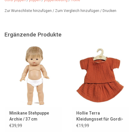
Gordi poppen
/
poppen
/
poppenkleding
/
Hollie
Zur Wunschliste hinzufügen
/
Zum Vergleich hinzufügen
/
Drucken
Ergänzende Produkte
Minikane Stehpuppe
Hollie Terra
Archie / 37 cm
Kleidungsset für Gordi-
Puppen / Oberteil mit
€39,99
€19,99
Rock