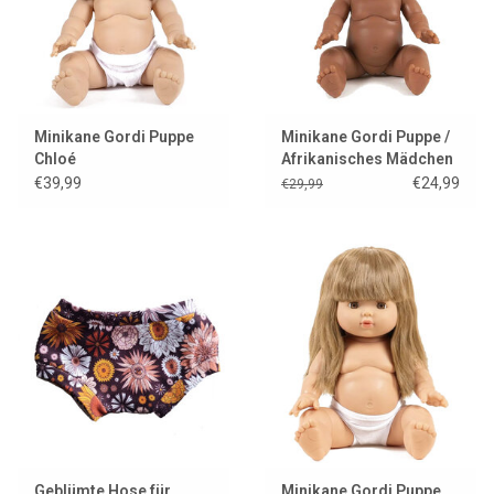
Minikane Gordi Puppe
Minikane Gordi Puppe /
Chloé
Afrikanisches Mädchen
mit hellen Augen
€39,99
€24,99
€29,99
Geblümte Hose für
Minikane Gordi Puppe