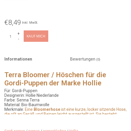
€8,49
Inkl. MwSt.
+
KAUF MICH
-
Informationen
Bewertungen
(0)
Terra Bloomer / Höschen für die
Gordi-Puppen der Marke Hollie
Für: Gordi-Puppen
Designerin: Hollie Niederlande
Farbe: Senna Terra
Material: Bio-Baumwolle
Merkmale:
Eine
Bloomerhose
ist eine kurze, locker sitzende Hose,
die oft an Gesäß und Beinen leicht ausgestellt ist. Sie besteht
üblicherweise aus weichem Stoff und hat einen elastischen Bund
und Beinabschlüsse.