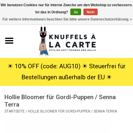
Wir benutzen Cookies nur für interne Zwecke um den Webshop zu verbessern.
Ist das in Ordnung?
Ja
Nein
EUR
/
USD
0 Artikel - €0,00
Für weitere Informationen beachten Sie bitte unsere Datenschutzerklärung. »
Startseite
Neu
Kuscheltiere
☀︎ 10% OFF (code: AUG10) ☀︎ Steuerfrei für
Bestellungen außerhalb der EU ☀︎
Poppen
Hollie Bloomer für Gordi-Puppen / Senna
SALE
Terra
STARTSEITE
/
HOLLIE BLOOMER FÜR GORDI-PUPPEN / SENNA TERRA
Geschenke
Info