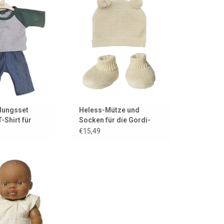
eidungsset!!
deine Gordi-Puppe!
ORB HINZUFÜGEN
ZUM WARENKORB HINZUFÜGEN
idungsset
Heless-Mütze und
-Shirt für
Socken für die Gordi-
pen
Puppe
€15,49
er für die Gordi-
olettos-Puppen
ORB HINZUFÜGEN