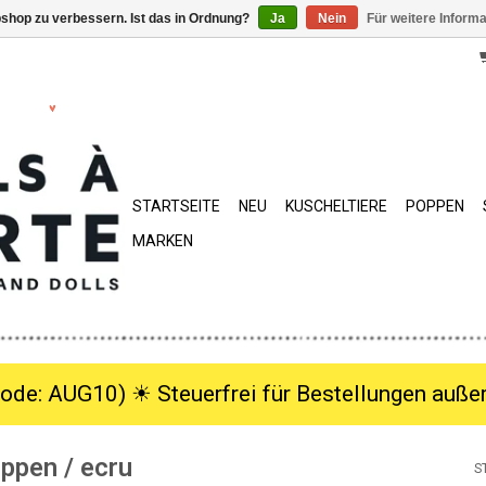
shop zu verbessern. Ist das in Ordnung?
Ja
Nein
Für weitere Inform
STARTSEITE
NEU
KUSCHELTIERE
POPPEN
MARKEN
ode: AUG10) ☀︎ Steuerfrei für Bestellungen außer
ppen / ecru
S