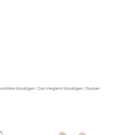
nschliste hinzufügen
/
Zum Vergleich hinzufügen
/
Drucken
n cooles Gordi-
Gestrickte Mütze und Socken für