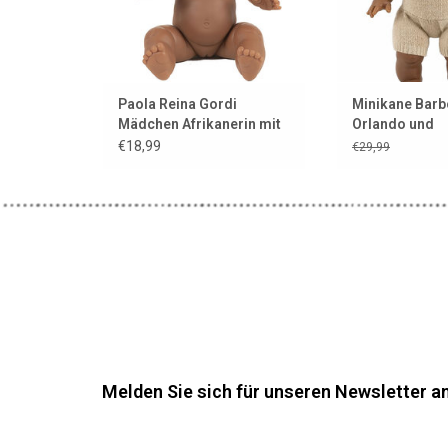
Paola Reina Gordi
Minikane Barb
Mädchen Afrikanerin mit
Orlando und
Augenbrauen und hellen
Jerseycreme f
€18,99
€29,99
Augen
Puppen & Coll
Babies
Melden Sie sich für unseren Newsletter an