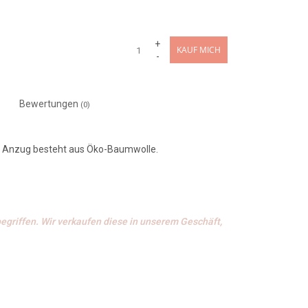
+
KAUF MICH
-
Bewertungen
(0)
er Anzug besteht aus Öko-Baumwolle.
egriffen. Wir verkaufen diese in unserem Geschäft,