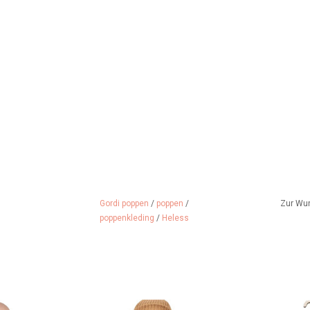
Gordi poppen
/
poppen
/
Zur Wu
poppenkleding
/
Heless
uppe in dieser
Beige Skihose mit Riemen unter
Was für ei