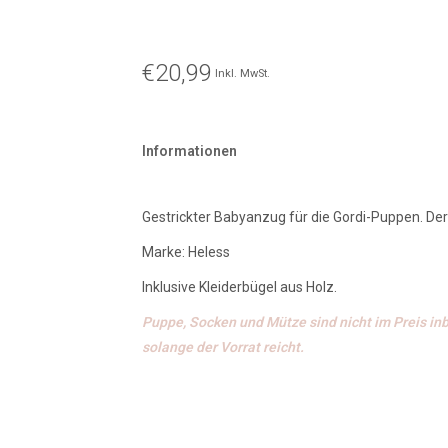
€20,99
Inkl. MwSt.
Informationen
Gestrickter Babyanzug für die Gordi-Puppen. D
Marke: Heless
Inklusive Kleiderbügel aus Holz.
Puppe, Socken und Mütze sind nicht im Preis inb
solange der Vorrat reicht.