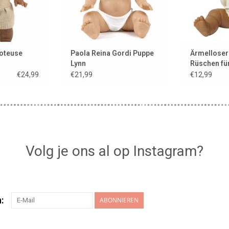
oteuse
Paola Reina Gordi Puppe
Ärmelloser
Lynn
Rüschen fü
ür Gordi
Puppen / Fa
€24,99
€21,99
€12,99
ection
Volg je ons al op Instagram?
:
ABONNIEREN