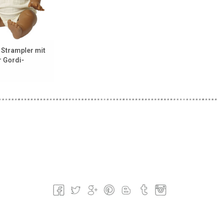
 Strampler mit
r Gordi-
rbe Ecru