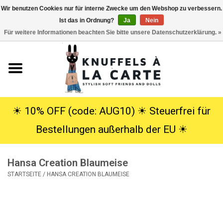
Wir benutzen Cookies nur für interne Zwecke um den Webshop zu verbessern.
Ist das in Ordnung?
Ja
Nein
EUR
/
USD
0 Artikel - €0,00
Für weitere Informationen beachten Sie bitte unsere Datenschutzerklärung. »
Startseite
Neu
Kuscheltiere
☀︎ 10% OFF (code: AUG10) ☀︎ Steuerfrei für
Bestellungen außerhalb der EU ☀︎
Poppen
Hansa Creation Blaumeise
SALE
STARTSEITE
/
HANSA CREATION BLAUMEISE
Geschenke
Info