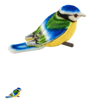
Lookbooks
Marken