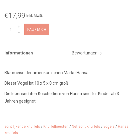
€17,99
Inkl. MwSt.
+
KAUF MICH
-
Informationen
Bewertungen
(0)
Blaumeise der amerikanischen Marke Hansa.
Dieser Vogel ist 10 x 5 x 8 cm groß
Die lebensechten Kuscheltiere von Hansa sind für Kinder ab 3
Jahren geeignet.
Artikel-Nr. 6922
Die
Blaumeise
(lateinischer Name: Cyanistes caeruleus) ist ein
echt lijkende knuffels
/
Knuffelbeesten
/
Net echt knuffels
/
vogels
/
Hansa
kleiner Singvogel, der häufig in Wäldern, Gärten und Parks zu sehen
knuffels