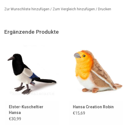
ist. Der Vogel hat ein auffälliges blau-gelbes Gefieder, mit einer
Zur Wunschliste hinzufügen
/
Zum Vergleich hinzufügen
/
Drucken
blauen Kappe auf dem Kopf und einem weißen Wangenfleck.
Blaumeisen sind für ihre Neugier bekannt und können oft in der
Nähe von Futterplätzen beobachtet werden. Sie ernähren sich
Ergänzende Produkte
hauptsächlich von Insekten und Samen.
Elster-Kuscheltier
Hansa Creation Robin
Hansa
€15,69
€30,99