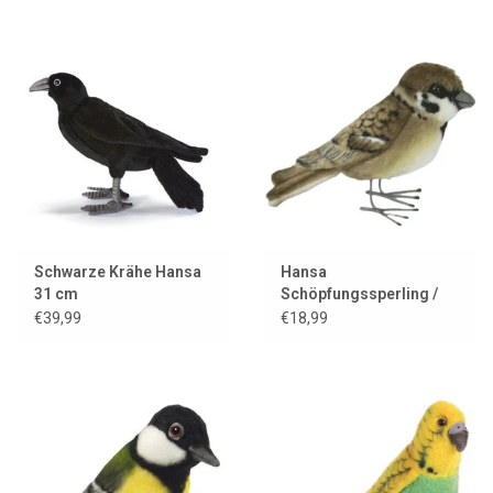
Schwarze Krähe Hansa
Hansa
31 cm
Schöpfungssperling /
Feldsperling
€39,99
€18,99