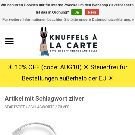
Wir benutzen Cookies nur für interne Zwecke um den Webshop zu verbessern.
Ist das in Ordnung?
Ja
Nein
EUR
/
USD
0 Artikel - €0,00
Für weitere Informationen beachten Sie bitte unsere Datenschutzerklärung. »
Startseite
Neu
Kuscheltiere
☀︎ 10% OFF (code: AUG10) ☀︎ Steuerfrei für
Bestellungen außerhalb der EU ☀︎
Poppen
Artikel mit Schlagwort zilver
SALE
STARTSEITE
/
SCHLAGWORTE
/
ZILVER
Geschenke
Info