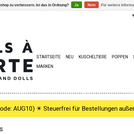
shop zu verbessern. Ist das in Ordnung?
Ja
Nein
Für weitere Inform
STARTSEITE
NEU
KUSCHELTIERE
POPPEN
MARKEN
ode: AUG10) ☀︎ Steuerfrei für Bestellungen außer
s