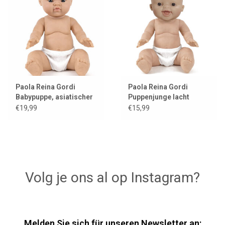
Lookbooks
Marken
Paola Reina Gordi
Paola Reina Gordi
Babypuppe, asiatischer
Puppenjunge lacht
Junge, blaue Augen
braune Augen
€19,99
€15,99
Volg je ons al op Instagram?
Melden Sie sich für unseren Newsletter an: