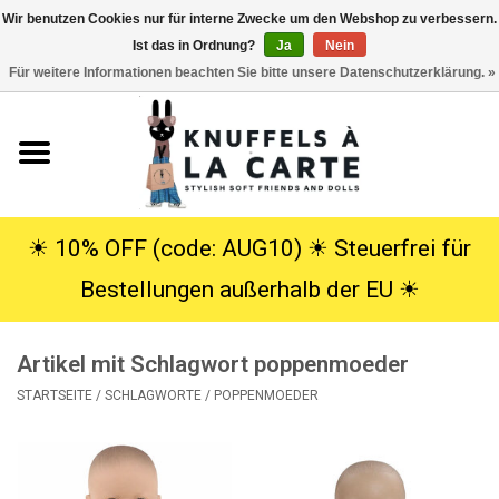
Wir benutzen Cookies nur für interne Zwecke um den Webshop zu verbessern.
Ist das in Ordnung?
Ja
Nein
EUR
/
USD
0 Artikel - €0,00
Für weitere Informationen beachten Sie bitte unsere Datenschutzerklärung. »
Startseite
Neu
Kuscheltiere
☀︎ 10% OFF (code: AUG10) ☀︎ Steuerfrei für
Bestellungen außerhalb der EU ☀︎
Poppen
Artikel mit Schlagwort poppenmoeder
SALE
STARTSEITE
/
SCHLAGWORTE
/
POPPENMOEDER
Geschenke
Info