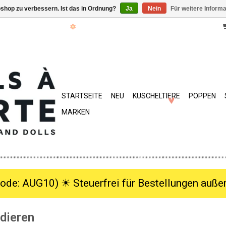
shop zu verbessern. Ist das in Ordnung?
Ja
Nein
Für weitere Inform
STARTSEITE
NEU
KUSCHELTIERE
POPPEN
MARKEN
ode: AUG10) ☀︎ Steuerfrei für Bestellungen außer
 dieren