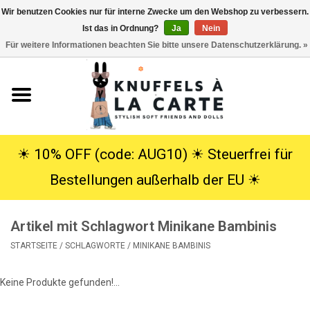
Wir benutzen Cookies nur für interne Zwecke um den Webshop zu verbessern.
Ist das in Ordnung?
Ja
Nein
EUR
/
USD
0 Artikel - €0,00
Für weitere Informationen beachten Sie bitte unsere Datenschutzerklärung. »
Startseite
Neu
Kuscheltiere
☀︎ 10% OFF (code: AUG10) ☀︎ Steuerfrei für
Bestellungen außerhalb der EU ☀︎
Poppen
Artikel mit Schlagwort Minikane Bambinis
SALE
STARTSEITE
/
SCHLAGWORTE
/
MINIKANE BAMBINIS
Geschenke
Keine Produkte gefunden!...
Info