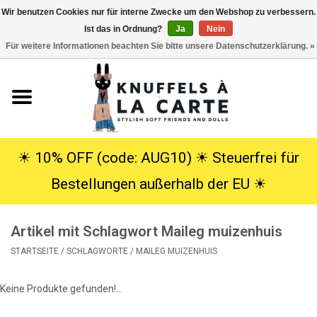
Wir benutzen Cookies nur für interne Zwecke um den Webshop zu verbessern.
Ist das in Ordnung?
Ja
Nein
EUR
/
USD
0 Artikel - €0,00
Für weitere Informationen beachten Sie bitte unsere Datenschutzerklärung. »
Startseite
Neu
Kuscheltiere
☀︎ 10% OFF (code: AUG10) ☀︎ Steuerfrei für
Bestellungen außerhalb der EU ☀︎
Poppen
Artikel mit Schlagwort Maileg muizenhuis
SALE
STARTSEITE
/
SCHLAGWORTE
/
MAILEG MUIZENHUIS
Geschenke
Keine Produkte gefunden!...
Info