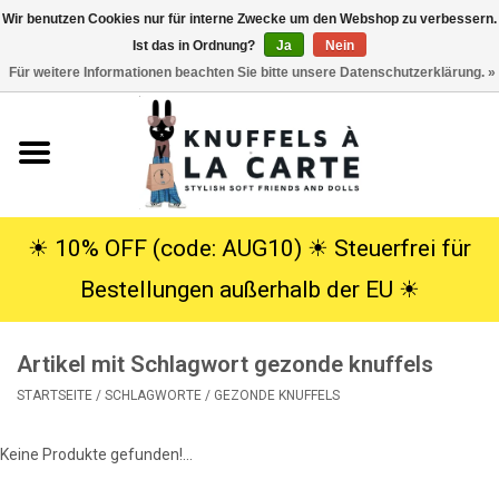
Wir benutzen Cookies nur für interne Zwecke um den Webshop zu verbessern.
Ist das in Ordnung?
Ja
Nein
EUR
/
USD
0 Artikel - €0,00
Für weitere Informationen beachten Sie bitte unsere Datenschutzerklärung. »
Startseite
Neu
Kuscheltiere
☀︎ 10% OFF (code: AUG10) ☀︎ Steuerfrei für
Bestellungen außerhalb der EU ☀︎
Poppen
Artikel mit Schlagwort gezonde knuffels
SALE
STARTSEITE
/
SCHLAGWORTE
/
GEZONDE KNUFFELS
Geschenke
Keine Produkte gefunden!...
Info