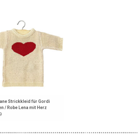
kkleid mit Herz der französischen
Minikane. Maßgeschneidert für Ihre
Gordi-Puppe.
UM WARENKORB HINZUFÜGEN
ane Strickkleid für Gordi
n / Robe Lena mit Herz
9