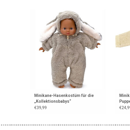
Zweiteiliges Hasenoutfit für die Babypuppen
Stric
aus der La Collection Babies von Minikane
Marke 
ZUM WARENKORB HINZUFÜGEN
Z
Minikane-Hasenkostüm für die
Minik
„Kollektionsbabys“
Puppe
€39,99
€24,9