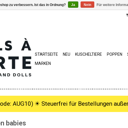
shop zu verbessern. Ist das in Ordnung?
Ja
Nein
Für weitere Inform
STARTSEITE
NEU
KUSCHELTIERE
POPPEN
MARKEN
ode: AUG10) ☀︎ Steuerfrei für Bestellungen außer
on babies