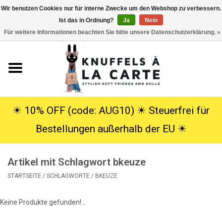
Wir benutzen Cookies nur für interne Zwecke um den Webshop zu verbessern.
Ist das in Ordnung?
Ja
Nein
EUR
/
USD
0 Artikel - €0,00
Für weitere Informationen beachten Sie bitte unsere Datenschutzerklärung. »
Startseite
Neu
Kuscheltiere
☀︎ 10% OFF (code: AUG10) ☀︎ Steuerfrei für
Bestellungen außerhalb der EU ☀︎
Poppen
Artikel mit Schlagwort bkeuze
SALE
STARTSEITE
/
SCHLAGWORTE
/
BKEUZE
Geschenke
Keine Produkte gefunden!...
Info