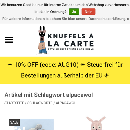
Wir benutzen Cookies nur für interne Zwecke um den Webshop zu verbessern.
Ist das in Ordnung?
Ja
Nein
EUR
/
USD
0 Artikel - €0,00
Für weitere Informationen beachten Sie bitte unsere Datenschutzerklärung. »
Startseite
Neu
Kuscheltiere
☀︎ 10% OFF (code: AUG10) ☀︎ Steuerfrei für
Bestellungen außerhalb der EU ☀︎
Poppen
Artikel mit Schlagwort alpacawol
SALE
STARTSEITE
/
SCHLAGWORTE
/
ALPACAWOL
Geschenke
SALE
Info