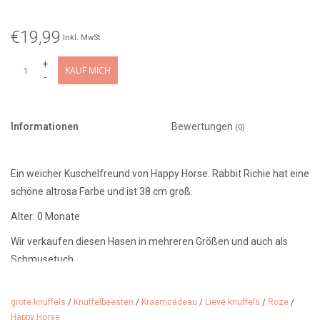
€19,99
Inkl. MwSt.
+
KAUF MICH
-
Informationen
Bewertungen
(0)
Ein weicher Kuschelfreund von Happy Horse. Rabbit Richie hat eine
schöne altrosa Farbe und ist 38 cm groß.
Alter: 0 Monate
Wir verkaufen diesen Hasen in mehreren Größen und auch als
Schmusetuch.
grote knuffels
/
Knuffelbeesten
/
Kraamcadeau
/
Lieve knuffels
/
Roze
/
Happy Horse