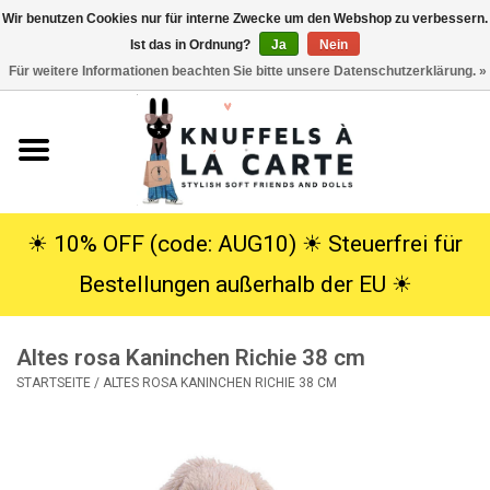
Wir benutzen Cookies nur für interne Zwecke um den Webshop zu verbessern.
Ist das in Ordnung?
Ja
Nein
EUR
/
USD
0 Artikel - €0,00
Für weitere Informationen beachten Sie bitte unsere Datenschutzerklärung. »
Startseite
Neu
Kuscheltiere
☀︎ 10% OFF (code: AUG10) ☀︎ Steuerfrei für
Bestellungen außerhalb der EU ☀︎
Poppen
Altes rosa Kaninchen Richie 38 cm
SALE
STARTSEITE
/
ALTES ROSA KANINCHEN RICHIE 38 CM
Geschenke
Info