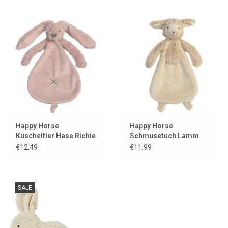
Happy Horse
Happy Horse
Kuscheltier Hase Richie
Schmusetuch Lamm
altrosa
Livio
€12,49
€11,99
SALE